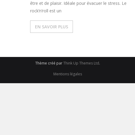
être et de plaisir. Idéale pour évacuer le stress. Le
rock’n’roll est un
EN SAVOIR PLUS
Thème créé par
Think Up Themes Ltd
.
Mentions légales