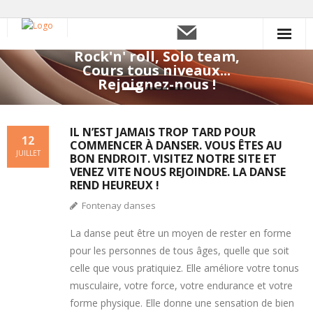
Rock'n' roll, Solo team,
Accueil
Cours tous niveaux...
Rejoignez-nous !
Cours hebdomadaires et tarifs
Soirées
IL N’EST JAMAIS TROP TARD POUR
12
COMMENCER À DANSER. VOUS ÊTES AU
JUILLET
BON ENDROIT. VISITEZ NOTRE SITE ET
Contacts
VENEZ VITE NOUS REJOINDRE. LA DANSE
REND HEUREUX !
Inscription
Fontenay danses
La danse peut être un moyen de rester en forme
pour les personnes de tous âges, quelle que soit
celle que vous pratiquiez. Elle améliore votre tonus
musculaire, votre force, votre endurance et votre
forme physique. Elle donne une sensation de bien